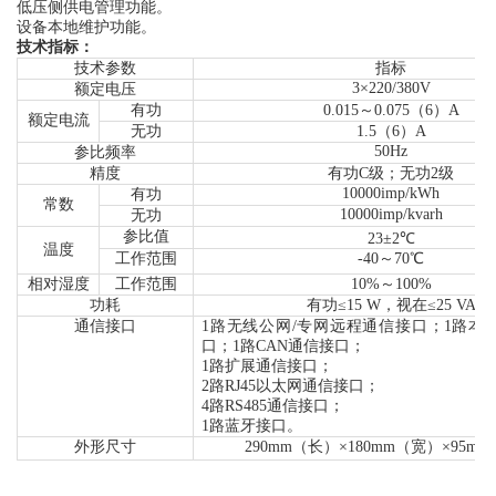
低压侧供电管理功能
。
设备本地维护功能。
技术指标：
技术参数
指标
3×220/380V
额定
电压
有功
0.015
～
0.075（6）
A
额定
电流
无功
1.5（6）
A
50Hz
参比频率
精度
有功
C
级；无功
2级
10000imp/kWh
有功
常数
10000imp/kvarh
无功
参比值
23±2℃
温度
工作范围
-40
～
70℃
相对湿度
工作范围
10
%
～
100
%
功耗
有功
≤15 W，视在≤25 VA
通信接口
1路无线公网/专网远程通信接口；1路本地
口；1路CAN通信接口；
1路扩展通信接口；
2路RJ45以太网通信接口；
4路RS485通信接口；
1路蓝牙接口
。
外形尺寸
290mm
（
长
）
×180mm
（
宽
）
×95mm